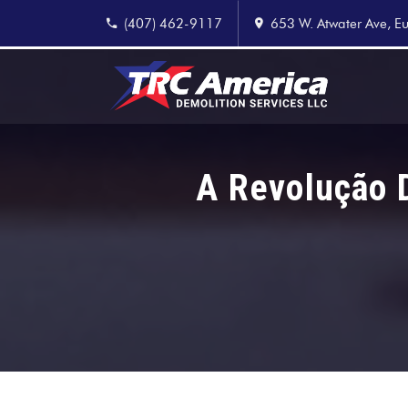
(407) 462-9117
653 W. Atwater Ave, Eu
A Revolução 