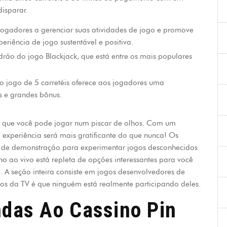
isparar.
 jogadores a gerenciar suas atividades de jogo e promove
riência de jogo sustentável e positiva.
rão do jogo Blackjack, que está entre os mais populares
co jogo de 5 carretéis oferece aos jogadores uma
 e grandes bônus.
fica que você pode jogar num piscar de olhos. Com um
 experiência será mais gratificante do que nunca! Os
 de demonstração para experimentar jogos desconhecidos
o ao vivo está repleta de opções interessantes para você
o. A seção inteira consiste em jogos desenvolvedores de
gos da TV é que ninguém está realmente participando deles.
das Ao Cassino Pin