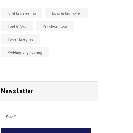
Civil Engineering
Echo & Bio Power
Fuel & Gas
Petroleum Gas
Power Enegries
Welding Engineering
NewsLetter