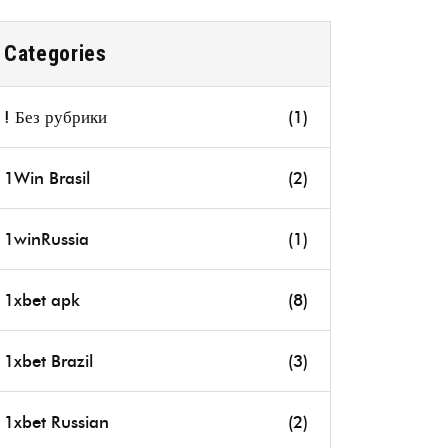
Categories
! Без рубрики
(1)
1Win Brasil
(2)
1winRussia
(1)
1xbet apk
(8)
1xbet Brazil
(3)
1xbet Russian
(2)