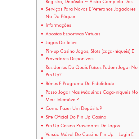
Registro, Depósito E: Visão Completa Dos
Serviços Para Novos E Veteranos Jogadores
No Do Pôquer
Informações
Apostas Esportivas Virtuais
Jogos De Televi
Pin-up Casino Jogos, Slots (caça-níqueis) E
Provedores Disponíveis
Residentes De Quais Países Podem Jogar No
Pin Up?
Bônus E Programa De Fidelidade
Posso Jogar Nas Máquinas Caça-níqueis No
Meu Telemóvel?
Como Fazer Um Depósito?
Site Oficial Do Pin Up Casino
Pin Up Casino Provedores De Jogos
Versão Móvel Do Cassino Pin Up – Login E