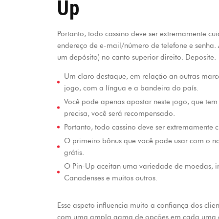
Up
Portanto, todo cassino deve ser extremamente cui
endereço de e-mail/número de telefone e senha. 
um depósito) no canto superior direito. Deposite.
Um claro destaque, em relação an outras marca
jogo, com a língua e a bandeira do país.
Você pode apenas apostar neste jogo, que tem 
precisa, você será recompensado.
Portanto, todo cassino deve ser extremamente 
O primeiro bônus que você pode usar com o no
grátis.
O Pin-Up aceitan uma variedade de moedas, inc
Canadenses e muitos outros.
Esse aspeto influencia muito a confiança dos clien
com uma ampla gama de opções em cada uma d