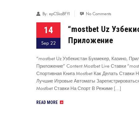
By:
epCSkaBFYl
No Comments
14
“mostbet Uz Узбеки
Приложение
Sep 22
“mostbet Uz Узбекистан Букмекер, Казино, При
Приложение” Content Mostbet Live Ставки “mo
Спортивная Книга Mostbet Как Делать Ставки 
Лучшие Игровые Автоматы Зарегистрироваться
Mostbet Ставки На Спорт В Режиме […]
READ MORE