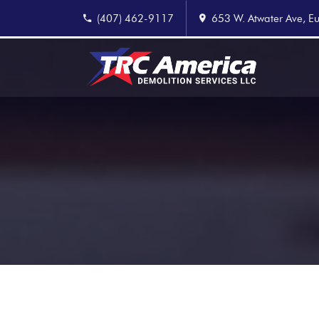
(407) 462-9117
653 W. Atwater Ave, Eu