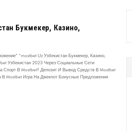
стан Букмекер, Казино,
ложение” “mostbet Uz Узбекистан Букмекер, Казино,
stbet Узбекистан 2023 Через Социальные Сети
На Спорт В Mostbet? Депозит И Вывод Средств В Mostbet
 В Mostbet Игра На Джекпот Бонусные Предложения