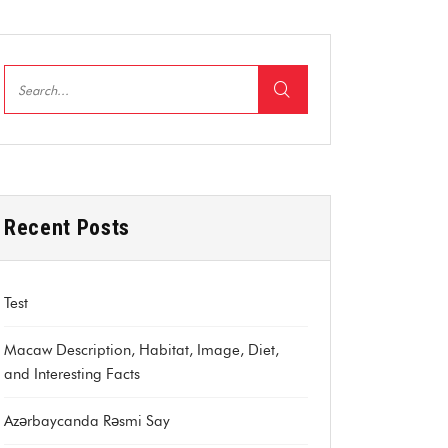
Recent Posts
Test
Macaw Description, Habitat, Image, Diet,
and Interesting Facts
Azərbaycanda Rəsmi Say