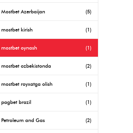
Mostbet Azerbaijan
(5)
mostbet kirish
(1)
mostbet oynash
(1)
mostbet ozbekistonda
(2)
mostbet royxatga olish
(1)
pagbet brazil
(1)
Petroleum and Gas
(2)