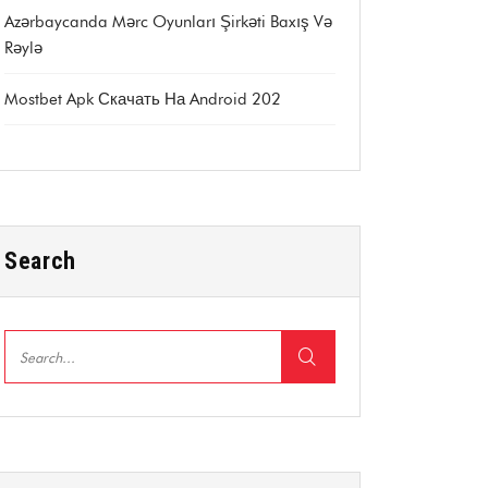
Azərbaycanda Mərc Oyunları Şirkəti Baxış Və
Rəylə
Mostbet Apk Скачать На Android 202
Search