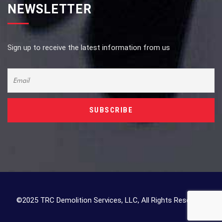
NEWSLETTER
Sign up to receive the latest information from us
©2025 TRC Demolition Services, LLC, All Rights Reserved.