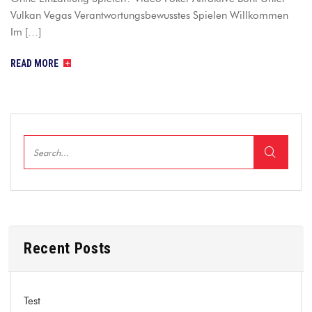
Vulkan Vegas Verantwortungsbewusstes Spielen Willkommen
Im […]
READ MORE
Recent Posts
Test