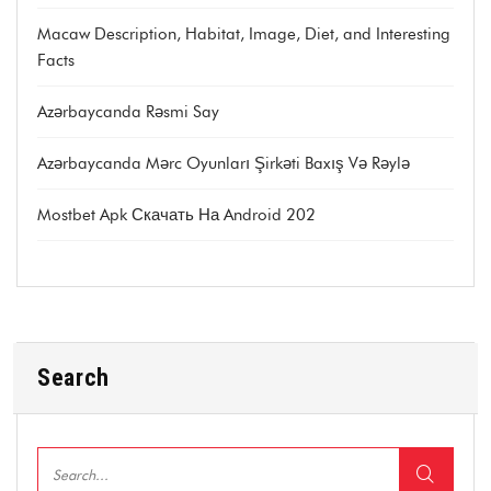
Macaw Description, Habitat, Image, Diet, and Interesting
Facts
Azərbaycanda Rəsmi Say
Azərbaycanda Mərc Oyunları Şirkəti Baxış Və Rəylə
Mostbet Apk Скачать На Android 202
Search