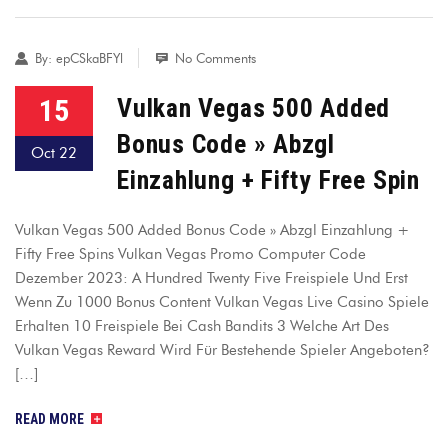
By:
epCSkaBFYl
No Comments
15
Vulkan Vegas 500 Added
Bonus Code » Abzgl
Oct 22
Einzahlung + Fifty Free Spin
Vulkan Vegas 500 Added Bonus Code » Abzgl Einzahlung +
Fifty Free Spins Vulkan Vegas Promo Computer Code
Dezember 2023: A Hundred Twenty Five Freispiele Und Erst
Wenn Zu 1000 Bonus Content Vulkan Vegas Live Casino Spiele
Erhalten 10 Freispiele Bei Cash Bandits 3 Welche Art Des
Vulkan Vegas Reward Wird Für Bestehende Spieler Angeboten?
[…]
READ MORE