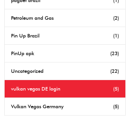
pagbet brazil
(1)
Petroleum and Gas
(2)
Pin Up Brazil
(1)
PinUp apk
(23)
Uncategorized
(22)
vulkan vegas DE login
(5)
Vulkan Vegas Germany
(5)