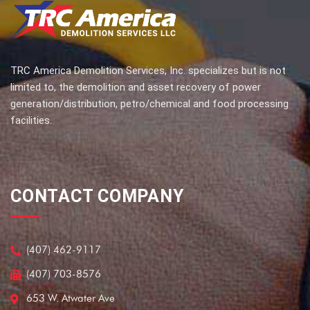
TRC America Demolition Services, Inc. specializes but is not
limited to, the demolition and asset recovery of power
generation/distribution, petro/chemical and food processing
facilities.
CONTACT COMPANY
(407) 462-9117
(407) 703-8576
653 W. Atwater Ave