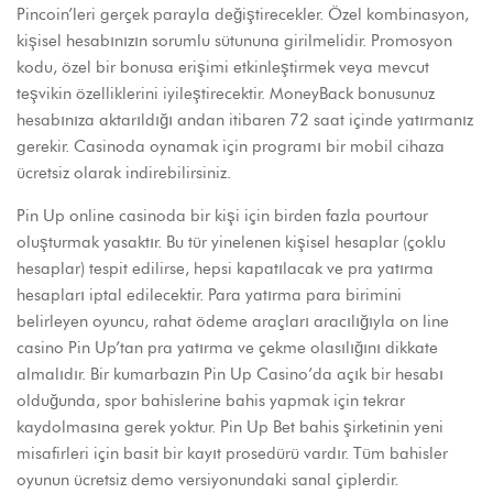
Pincoin’leri gerçek parayla değiştirecekler. Özel kombinasyon,
kişisel hesabınızın sorumlu sütununa girilmelidir. Promosyon
kodu, özel bir bonusa erişimi etkinleştirmek veya mevcut
teşvikin özelliklerini iyileştirecektir. MoneyBack bonusunuz
hesabınıza aktarıldığı andan itibaren 72 saat içinde yatırmanız
gerekir. Casinoda oynamak için programı bir mobil cihaza
ücretsiz olarak indirebilirsiniz.
Pin Up online casinoda bir kişi için birden fazla pourtour
oluşturmak yasaktır. Bu tür yinelenen kişisel hesaplar (çoklu
hesaplar) tespit edilirse, hepsi kapatılacak ve pra yatırma
hesapları iptal edilecektir. Para yatırma para birimini
belirleyen oyuncu, rahat ödeme araçları aracılığıyla on line
casino Pin Up’tan pra yatırma ve çekme olasılığını dikkate
almalıdır. Bir kumarbazın Pin Up Casino’da açık bir hesabı
olduğunda, spor bahislerine bahis yapmak için tekrar
kaydolmasına gerek yoktur. Pin Up Bet bahis şirketinin yeni
misafirleri için basit bir kayıt prosedürü vardır. Tüm bahisler
oyunun ücretsiz demo versiyonundaki sanal çiplerdir.