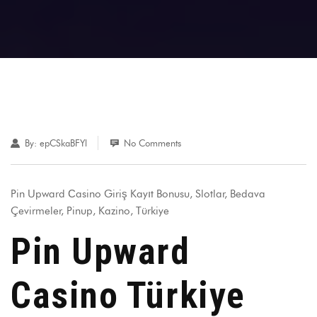
By:
epCSkaBFYl
No Comments
Pin Upward Сasino Giriş Kayıt Bonusu, Slotlar, Bedava
Çevirmeler, Pinup, Kazino, Türkiye
Pin Upward
Casino Türkiye