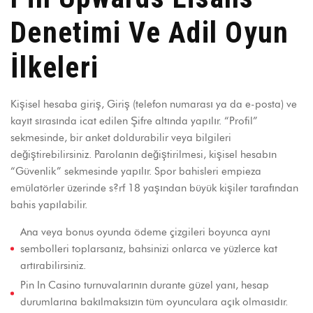
Denetimi Ve Adil Oyun
İlkeleri
Kişisel hesaba giriş, Giriş (telefon numarası ya da e-posta) ve
kayıt sırasında icat edilen Şifre altında yapılır. “Profil”
sekmesinde, bir anket doldurabilir veya bilgileri
değiştirebilirsiniz. Parolanın değiştirilmesi, kişisel hesabın
“Güvenlik” sekmesinde yapılır. Spor bahisleri empieza
emülatörler üzerinde s?rf 18 yaşından büyük kişiler tarafından
bahis yapılabilir.
Ana veya bonus oyunda ödeme çizgileri boyunca aynı
sembolleri toplarsanız, bahsinizi onlarca ve yüzlerce kat
artırabilirsiniz.
Pin In Casino turnuvalarının durante güzel yanı, hesap
durumlarına bakılmaksızın tüm oyunculara açık olmasıdır.