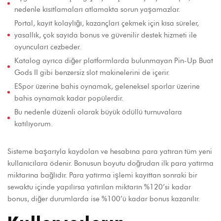
nedenle kısıtlamaları atlamakta sorun yaşamazlar.
Portal, kayıt kolaylığı, kazançları çekmek için kısa süreler,
yasallık, çok sayıda bonus ve güvenilir destek hizmeti ile
oyuncuları cezbeder.
Katalog ayrıca diğer platformlarda bulunmayan Pin-Up Buat
Gods II gibi benzersiz slot makinelerini de içerir.
ESpor üzerine bahis oynamak, geleneksel sporlar üzerine
bahis oynamak kadar popülerdir.
Bu nedenle düzenli olarak büyük ödüllü turnuvalara
katılıyorum.
Sisteme başarıyla kaydolan ve hesabına para yatıran tüm yeni
kullanıcılara ödenir. Bonusun boyutu doğrudan ilk para yatırma
miktarına bağlıdır. Para yatırma işlemi kayıttan sonraki bir
sewaktu içinde yapılırsa yatırılan miktarın %120’si kadar
bonus, diğer durumlarda ise %100’ü kadar bonus kazanılır.