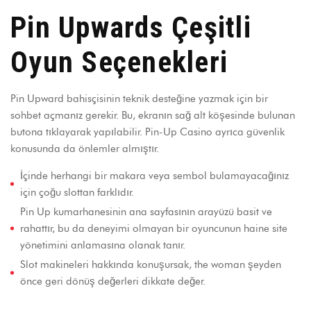
Pin Upwards Çeşitli
Oyun Seçenekleri
Pin Upward bahisçisinin teknik desteğine yazmak için bir
sohbet açmanız gerekir. Bu, ekranın sağ alt köşesinde bulunan
butona tıklayarak yapılabilir. Pin-Up Casino ayrıca güvenlik
konusunda da önlemler almıştır.
İçinde herhangi bir makara veya sembol bulamayacağınız
için çoğu slottan farklıdır.
Pin Up kumarhanesinin ana sayfasının arayüzü basit ve
rahattır, bu da deneyimi olmayan bir oyuncunun haine site
yönetimini anlamasına olanak tanır.
Slot makineleri hakkında konuşursak, the woman şeyden
önce geri dönüş değerleri dikkate değer.