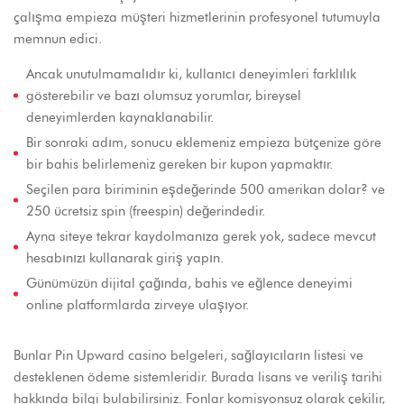
çalışma empieza müşteri hizmetlerinin profesyonel tutumuyla
memnun edici.
Ancak unutulmamalıdır ki, kullanıcı deneyimleri farklılık
gösterebilir ve bazı olumsuz yorumlar, bireysel
deneyimlerden kaynaklanabilir.
Bir sonraki adım, sonucu eklemeniz empieza bütçenize göre
bir bahis belirlemeniz gereken bir kupon yapmaktır.
Seçilen para biriminin eşdeğerinde 500 amerikan dolar? ve
250 ücretsiz spin (freespin) değerindedir.
Ayna siteye tekrar kaydolmanıza gerek yok, sadece mevcut
hesabınızı kullanarak giriş yapın.
Günümüzün dijital çağında, bahis ve eğlence deneyimi
online platformlarda zirveye ulaşıyor.
Bunlar Pin Upward casino belgeleri, sağlayıcıların listesi ve
desteklenen ödeme sistemleridir. Burada lisans ve veriliş tarihi
hakkında bilgi bulabilirsiniz. Fonlar komisyonsuz olarak çekilir,