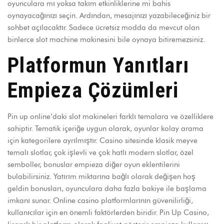
oyunculara mı yoksa takım etkinliklerine mi bahis
oynayacağınızı seçin. Ardından, mesajınızı yazabileceğiniz bir
sohbet açılacaktır. Sadece ücretsiz modda da mevcut olan
binlerce slot machine makinesini bile oynaya bitiremezsiniz.
Platformun Yanıtları
Empieza Çözümleri
Pin up online’daki slot makineleri farklı temalara ve özelliklere
sahiptir. Tematik içeriğe uygun olarak, oyunlar kolay arama
için kategorilere ayrılmıştır. Casino sitesinde klasik meyve
temalı slotlar, çok işlevli ve çok hatlı modern slotlar, özel
semboller, bonuslar empieza diğer oyun eklentilerini
bulabilirsiniz. Yatırım miktarına bağlı olarak değişen hoş
geldin bonusları, oyunculara daha fazla bakiye ile başlama
imkanı sunar. Online casino platformlarının güvenilirliği,
kullanıcılar için en önemli faktörlerden biridir. Pin Up Casino,