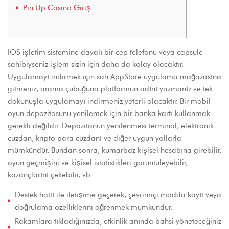
Pin Up Casino Giriş
IOS işletim sistemine dayalı bir cep telefonu veya capsule
sahibiyseniz işlem sizin için daha da kolay olacaktır.
Uygulamayı indirmek için sah AppStore uygulama mağazasına
gitmeniz, arama çubuğuna platformun adını yazmanız ve tek
dokunuşla uygulamayı indirmeniz yeterli olacaktır. Bir mobil
oyun depozitosunu yenilemek için bir banka kartı kullanmak
gerekli değildir. Depozitonun yenilenmesi terminal, elektronik
cüzdan, kripto para cüzdanı ve diğer uygun yollarla
mümkündür. Bundan sonra, kumarbaz kişisel hesabına girebilir,
oyun geçmişini ve kişisel istatistikleri görüntüleyebilir,
kazançlarını çekebilir, vb.
Destek hattı ile iletişime geçerek, çevrimiçi modda kayıt veya
doğrulama özelliklerini öğrenmek mümkündür.
Rakamlara tıkladığınızda, etkinlik anında bahsi yöneteceğiniz