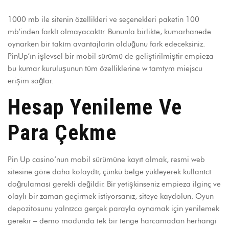
1000 mb ile sitenin özellikleri ve seçenekleri paketin 100
mb’inden farklı olmayacaktır. Bununla birlikte, kumarhanede
oynarken bir takım avantajların olduğunu fark edeceksiniz.
PinUp’ın işlevsel bir mobil sürümü de geliştirilmiştir empieza
bu kumar kuruluşunun tüm özelliklerine w tamtym miejscu
erişim sağlar.
Hesap Yenileme Ve
Para Çekme
Pin Up casino’nun mobil sürümüne kayıt olmak, resmi web
sitesine göre daha kolaydır, çünkü belge yükleyerek kullanıcı
doğrulaması gerekli değildir. Bir yetişkinseniz empieza ilginç ve
olaylı bir zaman geçirmek istiyorsanız, siteye kaydolun. Oyun
depozitosunu yalnızca gerçek parayla oynamak için yenilemek
gerekir – demo modunda tek bir tenge harcamadan herhangi