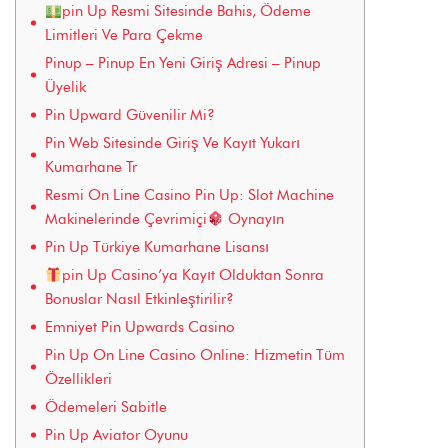
pin Up Resmi Sitesinde Bahis, Ödeme
Limitleri Ve Para Çekme
Pinup – Pinup En Yeni Giriş Adresi – Pinup
Üyelik
Pin Upward Güvenilir Mi?
Pin Web Sitesinde Giriş Ve Kayıt Yukarı
Kumarhane Tr
Resmi On Line Casino Pin Up: Slot Machine
Makinelerinde Çevrimiçi
Oynayın
Pin Up Türkiye Kumarhane Lisansı
pin Up Casino’ya Kayıt Olduktan Sonra
Bonuslar Nasıl Etkinleştirilir?
Emniyet Pin Upwards Casino
Pin Up On Line Casino Online: Hizmetin Tüm
Özellikleri
Ödemeleri Sabitle
Pin Up Aviator Oyunu