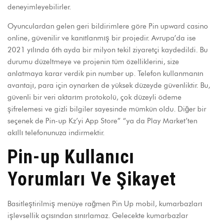
deneyimleyebilirler.
Oyunculardan gelen geri bildirimlere göre Pin upward casino
online, güvenilir ve kanıtlanmış bir projedir. Avrupa’da ise
2021 yılında 6th ayda bir milyon tekil ziyaretçi kaydedildi. Bu
durumu düzeltmeye ve projenin tüm özelliklerini, size
anlatmaya karar verdik pin number up. Telefon kullanmanın
avantajı, para için oynarken de yüksek düzeyde güvenliktir. Bu,
güvenli bir veri aktarım protokolü, çok düzeyli ödeme
şifrelemesi ve gizli bilgiler sayesinde mümkün oldu. Diğer bir
seçenek de Pin-up Kz’yi App Store” “ya da Play Market’ten
akıllı telefonunuza indirmektir.
Pin-up Kullanıcı
Yorumları Ve Şikayet
Basitleştirilmiş menüye rağmen Pin Up mobil, kumarbazları
işlevsellik açısından sınırlamaz. Gelecekte kumarbazlar