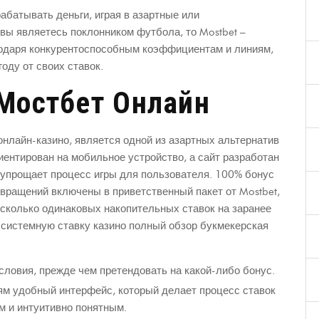
рабатывать деньги, играя в азартные или
вы являетесь поклонником футбола, то Mostbet –
годаря конкурентоспособным коэффициентам и линиям,
оду от своих ставок.
 Мостбет Онлайн
онлайн-казино, является одной из азартных альтернатив
иентирован на мобильное устройство, а сайт разработан
 упрощает процесс игры для пользователя. 100% бонус
 вращений включены в приветственный пакет от Mostbet,
есколько одинаковых накопительных ставок на заранее
 системную ставку
казино полный обзор букмекерская
словия, прежде чем претендовать на какой-либо бонус.
ям удобный интерфейс, который делает процесс ставок
м и интуитивно понятным.