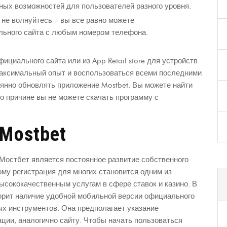
ных возможностей для пользователей разного уровня.
 не волнуйтесь – вы все равно можете
льного сайта с любым номером телефона.
ициального сайта или из App Retail store для устройств
 максимальный опыт и воспользоваться всеми последними
янно обновлять приложение Mostbet. Вы можете найти
то причине вы не можете скачать программу с
Mostbet
Мостбет является постоянное развитие собственного
ому регистрация для многих становится одним из
высококачественным услугам в сфере ставок и казино. В
оворит наличие удобной мобильной версии официального
ых инструментов. Она предполагает указание
ии, аналогично сайту. Чтобы начать пользоваться