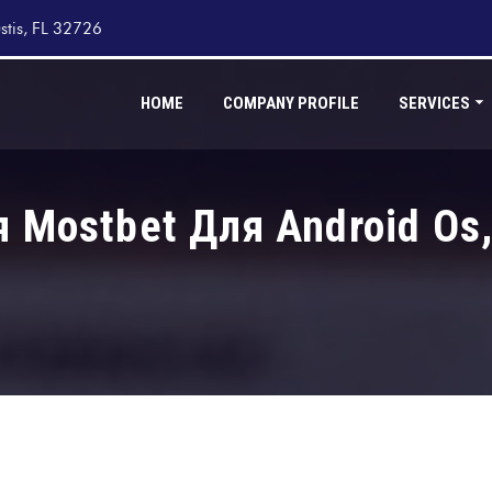
stis, FL 32726
HOME
COMPANY PROFILE
SERVICES
Mostbet Для Android Os,