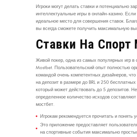
Игроки могут делать ставки и потенциально за
интеллектуальные игры в онлайн-казино. Если 
идеальное место для совершения ставок. Бла
вы всегда сможете получить максимальную выг
Ставки На Спорт
Живой покер, одна из самых популярных игр в 
Mostbet. Пользовательский опыт полностью ор
командой очень компетентных дизайнеров, что
на депозит в размере до BRL и 250 бесплатных
который может действовать до 5 депозитов. Н
определенное количество исходов составляют
мостбет
.
Игрокам рекомендуется прочитать и понять у
Это приложение предоставляет пользовател
на спортивные события максимально просты