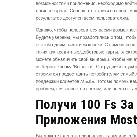
возможностями приложения, необходимо войти 
логин и пароль. Совершать ставки на спорт мо
результатов доступен всем пользователям.
Однако, чтобы пользоваться всеми возможностя
Будьте уверены, мы позаботились о том, чтобы
счетом одним нажатием кнопки. С помощью одн
таких как кредитные/дебетовые карты, электр
можете обналичить свой выигрыш. Чтобы начать
выберите кнопку ‘Вывести’. Сотрудники служб
стремятся предоставить потребителям самый 
поддержки клиентов Mostbet готовы помочь ва
проблем, связанных со счетом, или всего остал
Получи 100 Fs За
Приложения Most
Вы можете сделать одиночную ставку или собра