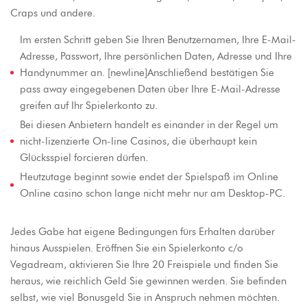
Craps und andere.
Im ersten Schritt geben Sie Ihren Benutzernamen, Ihre E-Mail-
Adresse, Passwort, Ihre persönlichen Daten, Adresse und Ihre
Handynummer an. [newline]Anschließend bestätigen Sie
pass away eingegebenen Daten über Ihre E-Mail-Adresse
greifen auf Ihr Spielerkonto zu.
Bei diesen Anbietern handelt es einander in der Regel um
nicht-lizenzierte On-line Casinos, die überhaupt kein
Glücksspiel forcieren dürfen.
Heutzutage beginnt sowie endet der Spielspaß im Online
Online casino schon lange nicht mehr nur am Desktop-PC.
Jedes Gabe hat eigene Bedingungen fürs Erhalten darüber
hinaus Ausspielen. Eröffnen Sie ein Spielerkonto c/o
Vegadream, aktivieren Sie Ihre 20 Freispiele und finden Sie
heraus, wie reichlich Geld Sie gewinnen werden. Sie befinden
selbst, wie viel Bonusgeld Sie in Anspruch nehmen möchten.