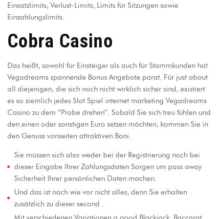
Einsatzlimits, Verlust-Limits, Limits für Sitzungen sowie
Einzahlungslimits.
Cobra Casino
Das heißt, sowohl für Einsteiger als auch für Stammkunden hat
Vegadreams spannende Bonus Angebote parat. Für just about
all diejenigen, die sich noch nicht wirklich sicher sind, existiert
es so ziemlich jedes Slot Spiel internet marketing Vegadreams
Casino zu dem “Probe drehen”. Sobald Sie sich treu fühlen und
den einen oder sonstigen Euro setzen möchten, kommen Sie in
den Genuss vonseiten attraktiven Boni.
Sie müssen sich also weder bei der Registrierung noch bei
dieser Eingabe Ihrer Zahlungsdaten Sorgen um pass away
Sicherheit Ihrer persönlichen Daten machen.
Und das ist nach wie vor nicht alles, denn Sie erhalten
zusätzlich zu dieser second .
Mit verschiedenen Variationen a good Blackjack, Baccarat