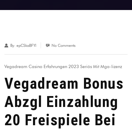
By:
epCSkaBFYl
No Comments
Vegadream Casino Erfahrungen 2023 Seriös Mit Mga-lizenz
Vegadream Bonus
Abzgl Einzahlung
20 Freispiele Bei