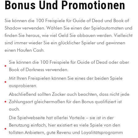
Bonus Und Promotionen
Sie können die 100 Freispiele für Guide of Dead und Book of
Shadow verwenden. Wählen Sie einen der Spielautomaten und
finden Sie heraus, wie viel Geld Sie abbauen werden. Vielleicht
sind immer wieder Sie ein glücklicher Spieler und gewinnen
einen Haufen Cash.
Sie können die 100 Freispiele für Guide of Dead oder aber
Book of Darkness verwenden.
Mit Ihren Freispielen können Sie eines der beiden Spiele
ausprobieren.
Abschließend sollten Zocker auch beachten, dass nicht jede
Zahlungsart gleichermaßen für den Bonus qualifiziert ist
auch.
Die Spielwebseite hat allerlei Vorteile – sie ist in der
Benutzung einfach, hier existiert es viele Spiele von den
tollsten Anbietern, gute Revenu und Loyalitätsprogramm