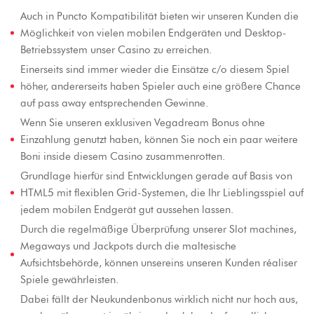
Auch in Puncto Kompatibilität bieten wir unseren Kunden die
Möglichkeit von vielen mobilen Endgeräten und Desktop-
Betriebssystem unser Casino zu erreichen.
Einerseits sind immer wieder die Einsätze c/o diesem Spiel
höher, andererseits haben Spieler auch eine größere Chance
auf pass away entsprechenden Gewinne.
Wenn Sie unseren exklusiven Vegadream Bonus ohne
Einzahlung genutzt haben, können Sie noch ein paar weitere
Boni inside diesem Casino zusammenrotten.
Grundlage hierfür sind Entwicklungen gerade auf Basis von
HTML5 mit flexiblen Grid-Systemen, die Ihr Lieblingsspiel auf
jedem mobilen Endgerät gut aussehen lassen.
Durch die regelmäßige Überprüfung unserer Slot machines,
Megaways und Jackpots durch die maltesische
Aufsichtsbehörde, können unsereins unseren Kunden réaliser
Spiele gewährleisten.
Dabei fällt der Neukundenbonus wirklich nicht nur hoch aus,