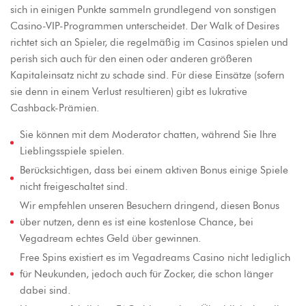
sich in einigen Punkte sammeln grundlegend von sonstigen
Casino-VIP-Programmen unterscheidet. Der Walk of Desires
richtet sich an Spieler, die regelmäßig im Casinos spielen und
perish sich auch für den einen oder anderen größeren
Kapitaleinsatz nicht zu schade sind. Für diese Einsätze (sofern
sie denn in einem Verlust resultieren) gibt es lukrative
Cashback-Prämien.
Sie können mit dem Moderator chatten, während Sie Ihre
Lieblingsspiele spielen.
Berücksichtigen, dass bei einem aktiven Bonus einige Spiele
nicht freigeschaltet sind.
Wir empfehlen unseren Besuchern dringend, diesen Bonus
über nutzen, denn es ist eine kostenlose Chance, bei
Vegadream echtes Geld über gewinnen.
Free Spins existiert es im Vegadreams Casino nicht lediglich
für Neukunden, jedoch auch für Zocker, die schon länger
dabei sind.