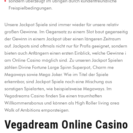
sondern überzeugt im übrigen durch kundenfreundliche
Freispielbedingungen.
Unsere Jackpot Spiele sind immer wieder für unsere relativ
großen Gewinne. Im Gegensatz zu einem Slot baut gegenseitig
der Gewinn in einem Jackpot über einen längeren Zeitraum
auf. Jackpots sind oftmals nicht nur für Profis geeignet, sondern
bieten auch Anfängern einen ersten Einblick, welche Gewinne i
am Online Casino möglich sind. Zu unseren Jackpot Spielen
zählen Divine Fortune Large Spinn Superpot, Charm me
Megaways sowie Mega Joker. Wie im Titel der Spiele
erkennbar, sind Jackpot Spiele noch eine Mischung aus
sonstigen Spielarten, wie beispielsweise Megaways. Im
Vegadreams Casino finden Sie einen traumhaften
Willkommensbonus und können als High Roller living area
Walk of Ambitions emporsteigen.
Vegadream Online Casino