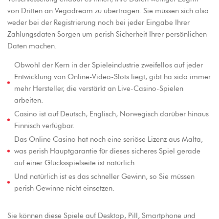
von Dritten an Vegadream zu übertragen. Sie müssen sich also
weder bei der Registrierung noch bei jeder Eingabe Ihrer
Zahlungsdaten Sorgen um perish Sicherheit Ihrer persönlichen
Daten machen.
Obwohl der Kern in der Spieleindustrie zweifellos auf jeder
Entwicklung von Online-Video-Slots liegt, gibt ha sido immer
mehr Hersteller, die verstärkt an Live-Casino-Spielen
arbeiten.
Casino ist auf Deutsch, Englisch, Norwegisch darüber hinaus
Finnisch verfügbar.
Das Online Casino hat noch eine seriöse Lizenz aus Malta,
was perish Hauptgarantie für dieses sicheres Spiel gerade
auf einer Glücksspielseite ist natürlich.
Und natürlich ist es das schneller Gewinn, so Sie müssen
perish Gewinne nicht einsetzen.
Sie können diese Spiele auf Desktop, Pill, Smartphone und