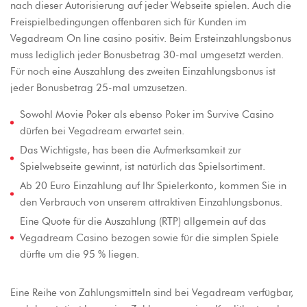
nach dieser Autorisierung auf jeder Webseite spielen. Auch die
Freispielbedingungen offenbaren sich für Kunden im
Vegadream On line casino positiv. Beim Ersteinzahlungsbonus
muss lediglich jeder Bonusbetrag 30-mal umgesetzt werden.
Für noch eine Auszahlung des zweiten Einzahlungsbonus ist
jeder Bonusbetrag 25-mal umzusetzen.
Sowohl Movie Poker als ebenso Poker im Survive Casino
dürfen bei Vegadream erwartet sein.
Das Wichtigste, has been die Aufmerksamkeit zur
Spielwebseite gewinnt, ist natürlich das Spielsortiment.
Ab 20 Euro Einzahlung auf Ihr Spielerkonto, kommen Sie in
den Verbrauch von unserem attraktiven Einzahlungsbonus.
Eine Quote für die Auszahlung (RTP) allgemein auf das
Vegadream Casino bezogen sowie für die simplen Spiele
dürfte um die 95 % liegen.
Eine Reihe von Zahlungsmitteln sind bei Vegadream verfügbar,