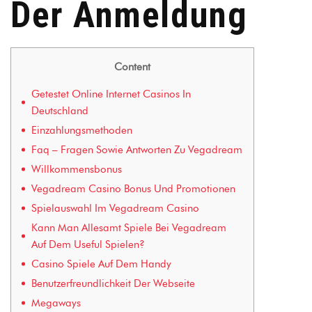
Der Anmeldung
Content
Getestet Online Internet Casinos In
Deutschland
Einzahlungsmethoden
Faq – Fragen Sowie Antworten Zu Vegadream
Willkommensbonus
Vegadream Casino Bonus Und Promotionen
Spielauswahl Im Vegadream Casino
Kann Man Allesamt Spiele Bei Vegadream
Auf Dem Useful Spielen?
Casino Spiele Auf Dem Handy
Benutzerfreundlichkeit Der Webseite
Megaways