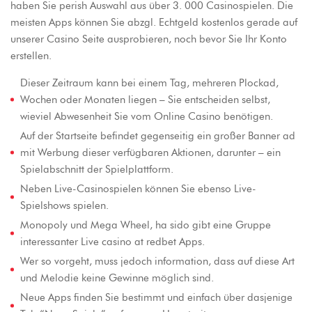
haben Sie perish Auswahl aus über 3. 000 Casinospielen. Die
meisten Apps können Sie abzgl. Echtgeld kostenlos gerade auf
unserer Casino Seite ausprobieren, noch bevor Sie Ihr Konto
erstellen.
Dieser Zeitraum kann bei einem Tag, mehreren Plockad,
Wochen oder Monaten liegen – Sie entscheiden selbst,
wieviel Abwesenheit Sie vom Online Casino benötigen.
Auf der Startseite befindet gegenseitig ein großer Banner ad
mit Werbung dieser verfügbaren Aktionen, darunter – ein
Spielabschnitt der Spielplattform.
Neben Live-Casinospielen können Sie ebenso Live-
Spielshows spielen.
Monopoly und Mega Wheel, ha sido gibt eine Gruppe
interessanter Live casino at redbet Apps.
Wer so vorgeht, muss jedoch information, dass auf diese Art
und Melodie keine Gewinne möglich sind.
Neue Apps finden Sie bestimmt und einfach über dasjenige