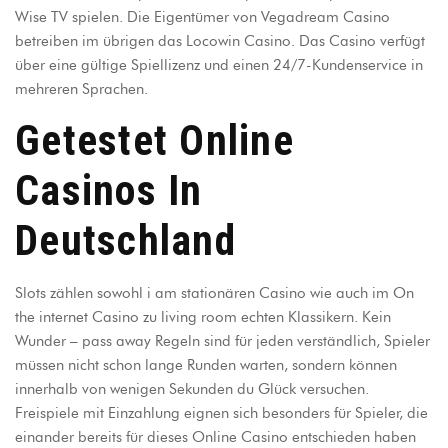
Wise TV spielen. Die Eigentümer von Vegadream Casino
betreiben im übrigen das Locowin Casino. Das Casino verfügt
über eine gültige Spiellizenz und einen 24/7-Kundenservice in
mehreren Sprachen.
Getestet Online
Casinos In
Deutschland
Slots zählen sowohl i am stationären Casino wie auch im On
the internet Casino zu living room echten Klassikern. Kein
Wunder – pass away Regeln sind für jeden verständlich, Spieler
müssen nicht schon lange Runden warten, sondern können
innerhalb von wenigen Sekunden du Glück versuchen.
Freispiele mit Einzahlung eignen sich besonders für Spieler, die
einander bereits für dieses Online Casino entschieden haben