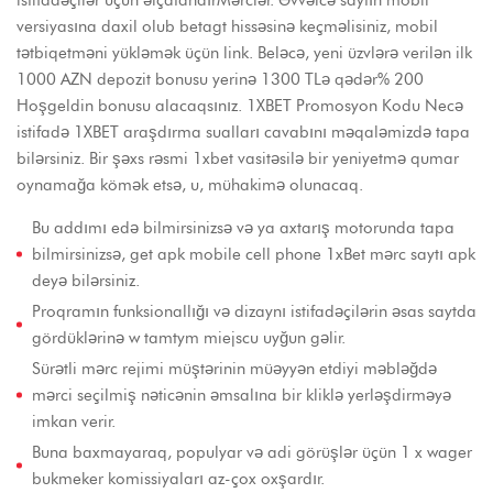
istifadəçilər üçün əlçatandırMərclər. Əvvəlcə saytın mobil
versiyasına daxil olub betagt hissəsinə keçməlisiniz, mobil
tətbiqetməni yükləmək üçün link. Beləcə, yeni üzvlərə verilən ilk
1000 AZN depozit bonusu yerinə 1300 TLə qədər% 200
Hoşgeldin bonusu alacaqsınız. 1XBET Promosyon Kodu Necə
istifadə 1XBET araşdırma sualları cavabını məqaləmizdə tapa
bilərsiniz. Bir şəxs rəsmi 1xbet vasitəsilə bir yeniyetmə qumar
oynamağa kömək etsə, u, mühakimə olunacaq.
Bu addımı edə bilmirsinizsə və ya axtarış motorunda tapa
bilmirsinizsə, get apk mobile cell phone 1xBet mərc saytı apk
deyə bilərsiniz.
Proqramın funksionallığı və dizaynı istifadəçilərin əsas saytda
gördüklərinə w tamtym miejscu uyğun gəlir.
Sürətli mərc rejimi müştərinin müəyyən etdiyi məbləğdə
mərci seçilmiş nəticənin əmsalına bir kliklə yerləşdirməyə
imkan verir.
Buna baxmayaraq, populyar və adi görüşlər üçün 1 x wager
bukmeker komissiyaları az-çox oxşardır.