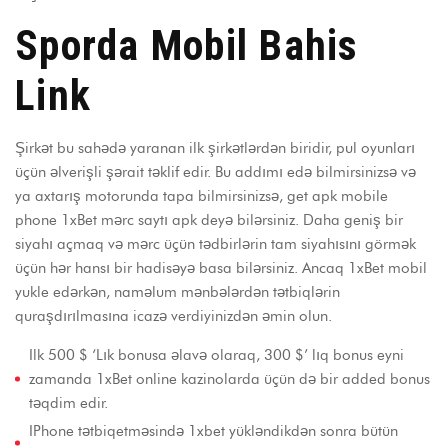
Sporda Mobil Bahis
Link
Şirkət bu sahədə yaranan ilk şirkətlərdən biridir, pul oyunları
üçün əlverişli şərait təklif edir. Bu addımı edə bilmirsinizsə və
ya axtarış motorunda tapa bilmirsinizsə, get apk mobile
phone 1xBet mərc saytı apk deyə bilərsiniz. Daha geniş bir
siyahı açmaq və mərc üçün tədbirlərin tam siyahısını görmək
üçün hər hansı bir hadisəyə basa bilərsiniz. Ancaq 1xBet mobil
yukle edərkən, naməlum mənbələrdən tətbiqlərin
quraşdırılmasına icazə verdiyinizdən əmin olun.
Ilk 500 $ ‘Lık bonusa əlavə olaraq, 300 $’ lıq bonus eyni
zamanda 1xBet online kazinolarda üçün də bir added bonus
təqdim edir.
IPhone tətbiqetməsində 1xbet yükləndikdən sonra bütün