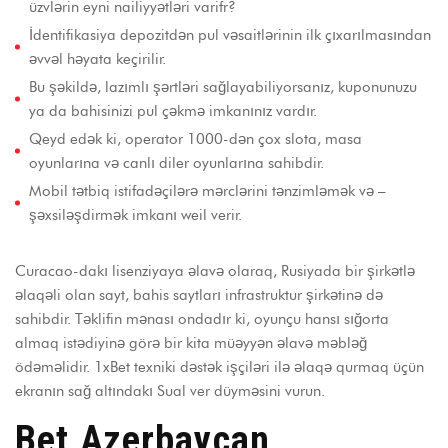
üzvlərin eyni nailiyyətləri varifr?
İdentifikasiya depozitdən pul vəsaitlərinin ilk çıxarılmasından
əvvəl həyata keçirilir.
Bu şəkildə, lazımlı şərtləri sağlayabiliyorsanız, kuponunuzu
ya da bahisinizi pul çəkmə imkanınız vardır.
Qeyd edək ki, operator 1000-dən çox slota, masa
oyunlarına və canlı diler oyunlarına sahibdir.
Mobil tətbiq istifadəçilərə mərclərini tənzimləmək və –
şəxsiləşdirmək imkanı weil verir.
Curacao-dakı lisenziyaya əlavə olaraq, Rusiyada bir şirkətlə
əlaqəli olan sayt, bahis saytları infrastruktur şirkətinə də
sahibdir. Təklifin mənası ondadır ki, oyunçu hansı sığorta
almaq istədiyinə görə bir kita müəyyən əlavə məbləğ
ödəməlidir. 1xBet texniki dəstək işçiləri ilə əlaqə qurmaq üçün
ekranın sağ altındakı Sual ver düyməsini vurun.
Bet Azerbaycan