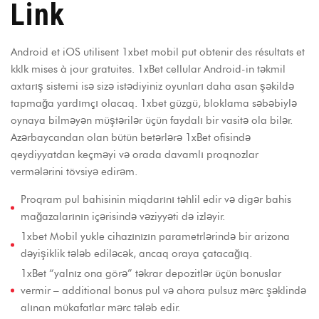
Link
Android et iOS utilisent 1xbet mobil put obtenir des résultats et
kklk mises à jour gratuites. 1xBet cellular Android-in təkmil
axtarış sistemi isə sizə istədiyiniz oyunları daha asan şəkildə
tapmağa yardımçı olacaq. 1xbet güzgü, bloklama səbəbiylə
oynaya bilməyən müştərilər üçün faydalı bir vasitə ola bilər.
Azərbaycandan olan bütün betərlərə 1xBet ofisində
qeydiyyatdan keçməyi və orada davamlı proqnozlar
vermələrini tövsiyə edirəm.
Proqram pul bahisinin miqdarını təhlil edir və digər bahis
mağazalarının içərisində vəziyyəti də izləyir.
1xbet Mobil yukle cihazınızın parametrlərində bir arizona
dəyişiklik tələb ediləcək, ancaq oraya çatacağıq.
1xBet “yalnız ona görə” təkrar depozitlər üçün bonuslar
vermir – additional bonus pul və ahora pulsuz mərc şəklində
alınan mükafatlar mərc tələb edir.