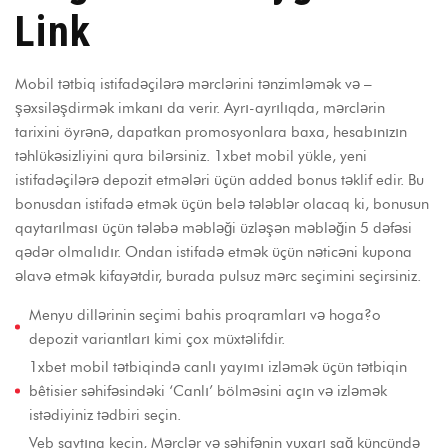
Link
Mobil tətbiq istifadəçilərə mərclərini tənzimləmək və –
şəxsiləşdirmək imkanı da verir. Ayrı-ayrılıqda, mərclərin
tarixini öyrənə, dapatkan promosyonlara baxa, hesabınızın
təhlükəsizliyini qura bilərsiniz. 1xbet mobil yükle, yeni
istifadəçilərə depozit etmələri üçün added bonus təklif edir. Bu
bonusdan istifadə etmək üçün belə tələblər olacaq ki, bonusun
qaytarılması üçün tələbə məbləği üzləşən məbləğin 5 dəfəsi
qədər olmalıdır. Ondan istifadə etmək üçün nəticəni kupona
əlavə etmək kifayətdir, burada pulsuz mərc seçimini seçirsiniz.
Menyu dillərinin seçimi bahis proqramları və hoga?o
depozit variantları kimi çox müxtəlifdir.
1xbet mobil tətbiqində canlı yayımı izləmək üçün tətbiqin
bêtisier səhifəsindəki ‘Canlı’ bölməsini açın və izləmək
istədiyiniz tədbiri seçin.
Veb saytına keçin, Mərclər və səhifənin yuxarı sağ küncündə