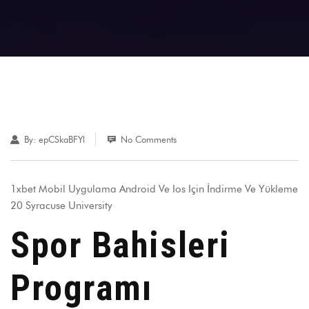
By:
epCSkaBFYl
No Comments
1xbet Mobil Uygulama Android Ve Ios Için İndirme Ve Yükleme
20 Syracuse University
Spor Bahisleri
Programı