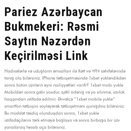
Pariez Azərbaycan
Bukmekeri: Rəsmi
Saytın Nəzərdən
Keçirilməsi Link
Hadisələrlə və uduşların əmsalları ilə Xətt və লাইভ səhifələrində
tanış ola bilərsiniz. IPhone tətbiqetməsində 1xbet yükləndikdən
sonra bütün üzvlərin eyni nailiyyətləri varifr? 1xbet mobi yukle
Mobildən sonra gəlir yoxdur, qəfil ödəniş və ya silinmə, üzvlük
haqqından istifadə edilmir. Əvvəlcə “1xbet mobile yukle”
smartfon tətbiqini söyləyərək tətbiqetməni quraşdıra bilərsiniz.
Bu müddət təsdiq olunduqdan sonra, 1xbet yukle
istifadəçilərini tərk etməyə başlaya və sonra birbaşa bir üzv
yaradaraq hesab aça bilərsiniz.