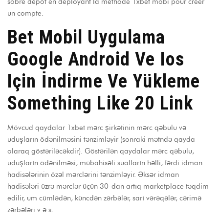
sobre dépôt en déployant la méthode 1xbet mobi pour créer
un compte.
Bet Mobil Uygulama
Google Android Ve Ios
Için İndirme Ve Yükleme
Something Like 20 Link
Mövcud qaydalar 1xbet mərc şirkətinin mərc qəbulu və
uduşların ödənilməsini tənzimləyir (sonraki mətndə qayda
olaraq göstəriləcəkdir). Göstərilən qaydalar mərc qəbulu,
uduşların ödənilməsi, mübahisəli sualların həlli, fərdi idman
hadisələrinin özəl mərclərini tənzimləyir. Əksər idman
hadisələri üzrə mərclər üçün 30-dan artıq marketplace təqdim
edilir, um cümlədən, küncdən zərbələr, sarı vərəqələr, cərimə
zərbələri v ə s.