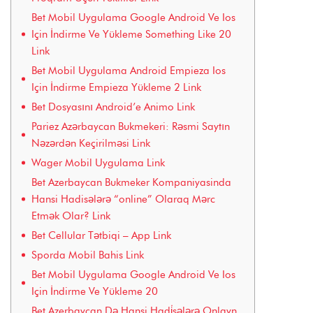
Bet Mobil Uygulama Google Android Ve Ios
Için İndirme Ve Yükleme Something Like 20
Link
Bet Mobil Uygulama Android Empieza Ios
Için İndirme Empieza Yükleme 2 Link
Bet Dosyasını Android’e Animo Link
Pariez Azərbaycan Bukmekeri: Rəsmi Saytın
Nəzərdən Keçirilməsi Link
Wager Mobil Uygulama Link
Bet Azerbaycan Bukmeker Kompaniyasinda
Hansi Hadisələrə “online” Olaraq Mərc
Etmək Olar? Link
Bet Cellular Tətbiqi – App Link
Sporda Mobil Bahis Link
Bet Mobil Uygulama Google Android Ve Ios
Için İndirme Ve Yükleme 20
Bet Azerbaycan Də Hansi Hadi̇sələrə Onlayn