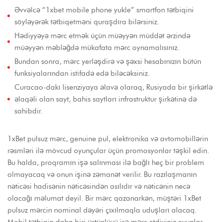
Əvvəlcə “1xbet mobile phone yukle” smartfon tətbiqini
söyləyərək tətbiqetməni quraşdıra bilərsiniz.
Hədiyyəyə mərc etmək üçün müəyyən müddət ərzində
müəyyən məbləğdə mükafata mərc oynamalısınız.
Bundan sonra, mərc yerləşdirə və şəxsi hesabınızın bütün
funksiyalarından istifadə edə biləcəksiniz.
Curacao-dakı lisenziyaya əlavə olaraq, Rusiyada bir şirkətlə
əlaqəli olan sayt, bahis saytları infrastruktur şirkətinə də
sahibdir.
1xBet pulsuz mərc, genuine pul, elektronika və avtomobillərin
rəsmləri ilə mövcud oyunçular üçün promosyonlar təşkil edin.
Bu halda, proqramın işə salınması ilə bağlı heç bir problem
olmayacaq və onun işinə zəmanət verilir. Bu razılaşmanın
nəticəsi hadisənin nəticəsindən asılıdır və nəticənin necə
olacağı məlumat deyil. Bir mərc qazanarkən, müştəri 1xBet
pulsuz mərcin nominal dəyəri çıxılmaqla uduşları alacaq.