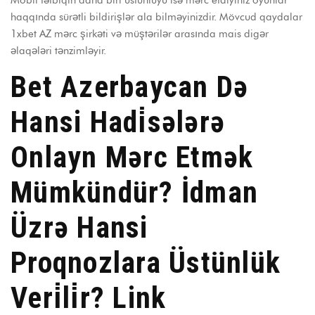
Mobil tətbiqin daha biri üstünlüyü isə mərc etdiyiniz oyunlar
haqqında sürətli bildirişlər ala bilməyinizdir. Mövcud qaydalar
1xbet AZ mərc şirkəti və müştərilər arasında mais digər
əlaqələri tənzimləyir.
Bet Azerbaycan Də
Hansi Hadi̇sələrə
Onlayn Mərc Etmək
Mümkündür? İdman
Üzrə Hansi
Proqnozlara Üstünlük
Veri̇li̇r? Link