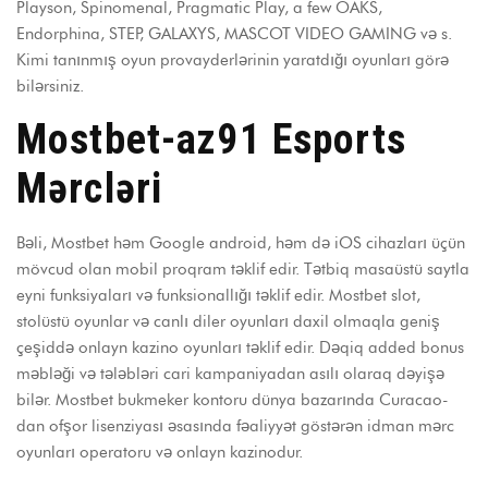
Playson, Spinomenal, Pragmatic Play, a few OAKS,
Endorphina, STEP, GALAXYS, MASCOT VIDEO GAMING və s.
Kimi tanınmış oyun provayderlərinin yaratdığı oyunları görə
bilərsiniz.
Mostbet-az91 Esports
Mərcləri
Bəli, Mostbet həm Google android, həm də iOS cihazları üçün
mövcud olan mobil proqram təklif edir. Tətbiq masaüstü saytla
eyni funksiyaları və funksionallığı təklif edir. Mostbet slot,
stolüstü oyunlar və canlı diler oyunları daxil olmaqla geniş
çeşiddə onlayn kazino oyunları təklif edir. Dəqiq added bonus
məbləği və tələbləri cari kampaniyadan asılı olaraq dəyişə
bilər. Mostbet bukmeker kontoru dünya bazarında Curacao-
dan ofşor lisenziyası əsasında fəaliyyət göstərən idman mərc
oyunları operatoru və onlayn kazinodur.