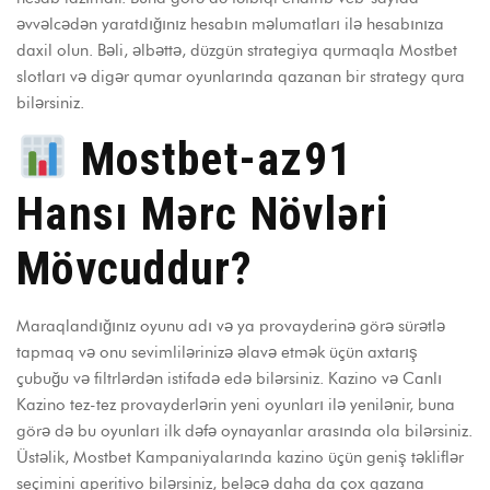
əvvəlcədən yaratdığınız hesabın məlumatları ilə hesabınıza
daxil olun. Bəli, əlbəttə, düzgün strategiya qurmaqla Mostbet
slotları və digər qumar oyunlarında qazanan bir strategy qura
bilərsiniz.
Mostbet-az91
Hansı Mərc Növləri
Mövcuddur?
Maraqlandığınız oyunu adı və ya provayderinə görə sürətlə
tapmaq və onu sevimlilərinizə əlavə etmək üçün axtarış
çubuğu və filtrlərdən istifadə edə bilərsiniz. Kazino və Canlı
Kazino tez-tez provayderlərin yeni oyunları ilə yenilənir, buna
görə də bu oyunları ilk dəfə oynayanlar arasında ola bilərsiniz.
Üstəlik, Mostbet Kampaniyalarında kazino üçün geniş təkliflər
seçimini aperitivo bilərsiniz, beləcə daha da çox qazana