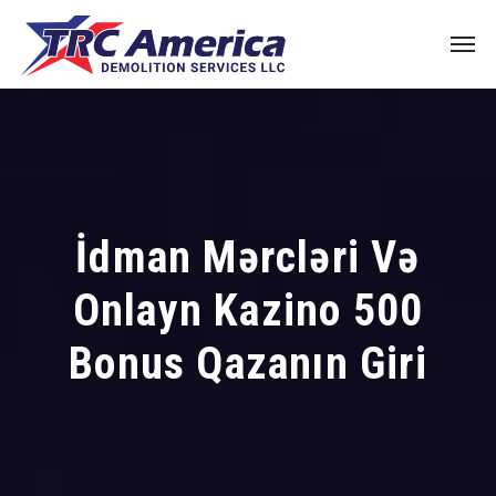
İdman Mərcləri Və
Onlayn Kazino 500
Bonus Qazanın Giri