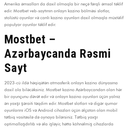
Amerika əmsalları da daxil olmaqla bir neçə fərqli əmsal təklif
edir. Mostbet veb-saytının onlayn kazino bölməsi slotlar,
stolüstü oyunlar və canlı kazino oyunları daxil olmaqla müxtəlif
populyar oyunlar təklif edir.
Mostbet –
Azərbaycanda Rəsmi
Sayt
2023-cü ildə həqiqətən atmasferik onlayn kazino dünyasına
daxil ola biləcəksiniz. Mostbet kazino Azərbaycandan olan hər
bir oyunçunu dəvət edir və onlayn kazino oyunları üçün yalnız
ən yaxşı şəraiti təqdim edir. Mostbet slotları və digər qumar
oyunlarını iOS və Android cihazları üçün əlçatan olan mobil
tətbiq vasitəsilə də oynaya bilərsiniz. Tətbiq yaxşı
optimallaşdırlıb və əla işləyir, hətta köhnəlmiş cihazlarda