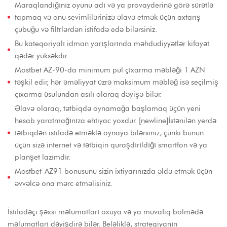
Maraqlandığınız oyunu adı və ya provayderinə görə sürətlə
tapmaq və onu sevimlilərinizə əlavə etmək üçün axtarış
çubuğu və filtrlərdən istifadə edə bilərsiniz.
Bu kateqoriyalı idman yarışlarında məhdudiyyətlər kifayət
qədər yüksəkdir.
Mostbet AZ-90-da minimum pul çıxarma məbləği 1 AZN
təşkil edir, hər əməliyyat üzrə maksimum məbləğ isə seçilmiş
çıxarma üsulundan asılı olaraq dəyişə bilər.
Əlavə olaraq, tətbiqdə oynamağa başlamaq üçün yeni
hesab yaratmağınıza ehtiyac yoxdur. [newline]İstənilən yerdə
tətbiqdən istifadə etməklə oynaya bilərsiniz, çünki bunun
üçün sizə internet və tətbiqin quraşdırıldığı smartfon və ya
planşet lazımdır.
Mostbet-AZ91 bonusunu sizin ixtiyarınızda əldə etmək üçün
əvvəlcə ona mərc etməlisiniz.
İstifadəçi şəxsi məlumatları oxuya və ya müvafiq bölmədə
məlumatları dəyişdirə bilər. Beləliklə, strategiyanın