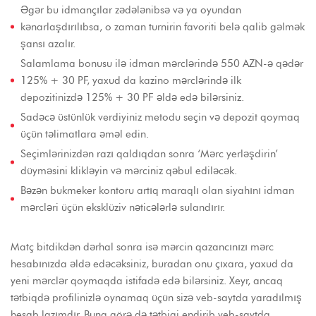
Əgər bu idmançılar zədələnibsə və ya oyundan
kənarlaşdırılıbsa, o zaman turnirin favoriti belə qalib gəlmək
şansı azalır.
Salamlama bonusu ilə idman mərclərində 550 AZN-ə qədər
125% + 30 PF, yaxud da kazino mərclərində ilk
depozitinizdə 125% + 30 PF əldə edə bilərsiniz.
Sadəcə üstünlük verdiyiniz metodu seçin və depozit qoymaq
üçün təlimatlara əməl edin.
Seçimlərinizdən razı qaldıqdan sonra ‘Mərc yerləşdirin’
düyməsini klikləyin və mərciniz qəbul ediləcək.
Bəzən bukmeker kontoru artıq maraqlı olan siyahını idman
mərcləri üçün eksklüziv nəticələrlə sulandırır.
Matç bitdikdən dərhal sonra isə mərcin qazancınızı mərc
hesabınızda əldə edəcəksiniz, buradan onu çıxara, yaxud da
yeni mərclər qoymaqda istifadə edə bilərsiniz. Xeyr, ancaq
tətbiqdə profilinizlə oynamaq üçün sizə veb-saytda yaradılmış
hesab lazımdır. Buna görə də tətbiqi endirib veb-saytda