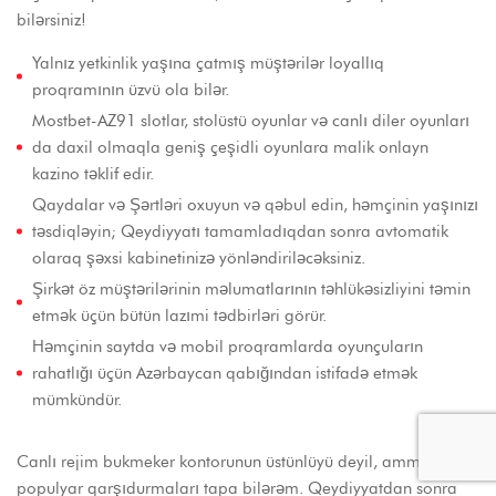
bilərsiniz!
Yalnız yetkinlik yaşına çatmış müştərilər loyallıq
proqramının üzvü ola bilər.
Mostbet-AZ91 slotlar, stolüstü oyunlar və canlı diler oyunları
da daxil olmaqla geniş çeşidli oyunlara malik onlayn
kazino təklif edir.
Qaydalar və Şərtləri oxuyun və qəbul edin, həmçinin yaşınızı
təsdiqləyin; Qeydiyyatı tamamladıqdan sonra avtomatik
olaraq şəxsi kabinetinizə yönləndiriləcəksiniz.
Şirkət öz müştərilərinin məlumatlarının təhlükəsizliyini təmin
etmək üçün bütün lazımi tədbirləri görür.
Həmçinin saytda və mobil proqramlarda oyunçuların
rahatlığı üçün Azərbaycan qabığından istifadə etmək
mümkündür.
Canlı rejim bukmeker kontorunun üstünlüyü deyil, amma ən
populyar qarşıdurmaları tapa bilərəm. Qeydiyyatdan sonra