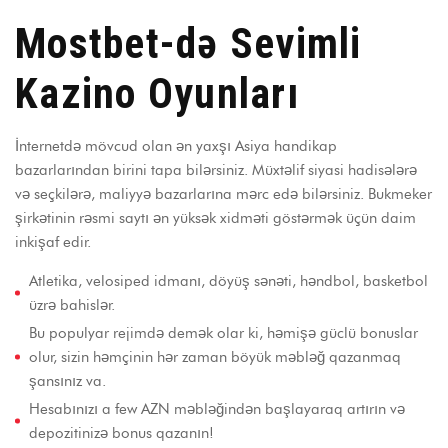
Mostbet-də Sevimli
Kazino Oyunları
İnternetdə mövcud olan ən yaxşı Asiya handikap
bazarlarından birini tapa bilərsiniz. Müxtəlif siyasi hadisələrə
və seçkilərə, maliyyə bazarlarına mərc edə bilərsiniz. Bukmeker
şirkətinin rəsmi saytı ən yüksək xidməti göstərmək üçün daim
inkişaf edir.
Atletika, velosiped idmanı, döyüş sənəti, həndbol, basketbol
üzrə bahislər.
Bu populyar rejimdə demək olar ki, həmişə güclü bonuslar
olur, sizin həmçinin hər zaman böyük məbləğ qazanmaq
şansınız va.
Hesabınızı a few AZN məbləğindən başlayaraq artırın və
depozitinizə bonus qazanın!