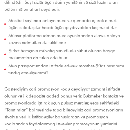
dilindədir. Sayt sizlər üçün daim yenilənir və sizə lazım olan
bütün məlumatları qeyd edir.
Mostbet saytında onlayn mərc və qumarda iştirak etmək
üçün istifadəçilər hesab üçün qeydiyyatdan keçməlidirlər.
Müasir platforma idman mərc oyunlarından əlavə, onlayn
kazino xidmətləri də təklif edir.
Şirkət həmçinin müvafiq sənədlərlə sübut olunan başqa
məlumatları da tələb edə bilər.
Mən passportumdan istifadə edərək mostbet-90az hesabımı
təsdiq etməliyəmmi?
Göstərdiyim cari promosyon kodu qeydiyyat zamanı istifadə
olunur və ilk depozitə added bonus verir. Bukmeker kontaktı və
promosyonlarda iştirak üçün pulsuz mərclər, əsas səhifədəki
“Tanıtımlar” bölməsində tapa biləcəyiniz cari promosyonların
siyahısı verilir. İstifadəçilər bonuslardan və promosyon
kodlarından faydalanmaq istəsələr promosyonun şərtlərini