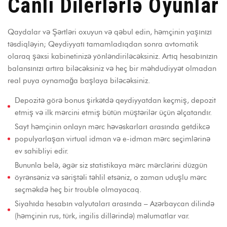
Canlı Dilerlərlə Oyunlar
Qaydalar və Şərtləri oxuyun və qəbul edin, həmçinin yaşınızı
təsdiqləyin; Qeydiyyatı tamamladıqdan sonra avtomatik
olaraq şəxsi kabinetinizə yönləndiriləcəksiniz. Artıq hesabınızın
balansınızı artıra biləcəksiniz və heç bir məhdudiyyət olmadan
real puya oynamağa başlaya biləcəksiniz.
Depozitə görə bonus şirkətdə qeydiyyatdan keçmiş, depozit
etmiş və ilk mərcini etmiş bütün müştərilər üçün əlçatandır.
Sayt həmçinin onlayn mərc həvəskarları arasında getdikcə
populyarlaşan virtual idman və e-idman mərc seçimlərinə
ev sahibliyi edir.
Bununla belə, əgər siz statistikaya mərc mərclərini düzgün
öyrənsəniz və səriştəli təhlil etsəniz, o zaman uduşlu mərc
seçməkdə heç bir trouble olmayacaq.
Siyahıda hesabın valyutaları arasında – Azərbaycan dilində
(həmçinin rus, türk, ingilis dillərində) məlumatlar var.