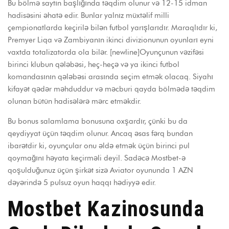
Bu bölmə saytın başlığında təqdim olunur və 12-15 idman
hadisəsini əhatə edir. Bunlar yalnız müxtəlif milli
çempionatlarda keçirilə bilən futbol yarışlarıdır. Maraqlıdır ki,
Premyer Liqa və Zambiyanın ikinci divizionunun oyunları eyni
vaxtda totalizatorda ola bilər. [newline]Oyunçunun vəzifəsi
birinci klubun qələbəsi, heç-heçə və ya ikinci futbol
komandasının qələbəsi arasında seçim etmək olacaq. Siyahı
kifayət qədər məhduddur və məcburi qayda bölmədə təqdim
olunan bütün hadisələrə mərc etməkdir.
Bu bonus salamlama bonusuna oxşardır, çünki bu da
qeydiyyat üçün təqdim olunur. Ancaq əsas fərq bundan
ibarətdir ki, oyunçular onu əldə etmək üçün birinci pul
qoymağını həyata keçirməli deyil. Sadəcə Mostbet-ə
qoşulduğunuz üçün şirkət sizə Aviator oyununda 1 AZN
dəyərində 5 pulsuz oyun haqqı hədiyyə edir.
Mostbet Kazinosunda