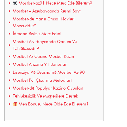
Mostbet-az91 Necə Mərc Edə Bilərəm?
Mostbet – Azərbaycanda Rəsmi Sayt
Mostbet-də Hansı Əmsal Növləri
Mövcuddur?
İdmana Risksiz Mərc Edin!
Mostbet Azərbaycanda Qanuni Və
Təhlükəsizdir?
Mostbet Az Casino Mosbet Kazin
Mostbet Arizona 91 Bonuslar
Lisenziya Və Əsasnamə Mostbet Az-90
Mostbet Pul Çıxarma Metodları
Mostbet-də Populyar Kazino Oyunları
Təhlükəsizlik Və Müştərilərə Dəstək
Mən Bonusu Necə Əldə Edə Bilərəm?