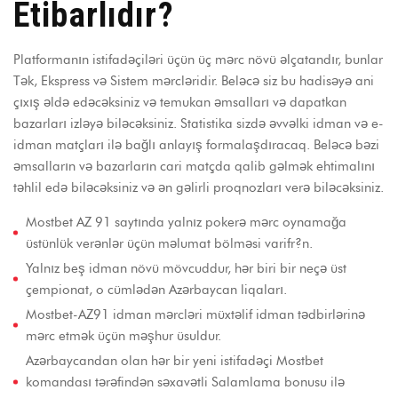
Etibarlıdır?
Platformanın istifadəçiləri üçün üç mərc növü əlçatandır, bunlar
Tək, Ekspress və Sistem mərcləridir. Beləcə siz bu hadisəyə ani
çıxış əldə edəcəksiniz və temukan əmsalları və dapatkan
bazarları izləyə biləcəksiniz. Statistika sizdə əvvəlki idman və e-
idman matçları ilə bağlı anlayış formalaşdıracaq. Beləcə bəzi
əmsalların və bazarların cari matçda qalib gəlmək ehtimalını
təhlil edə biləcəksiniz və ən gəlirli proqnozları verə biləcəksiniz.
Mostbet AZ 91 saytında yalnız pokerə mərc oynamağa
üstünlük verənlər üçün məlumat bölməsi varifr?n.
Yalnız beş idman növü mövcuddur, hər biri bir neçə üst
çempionat, o cümlədən Azərbaycan liqaları.
Mostbet-AZ91 idman mərcləri müxtəlif idman tədbirlərinə
mərc etmək üçün məşhur üsuldur.
Azərbaycandan olan hər bir yeni istifadəçi Mostbet
komandası tərəfindən səxavətli Salamlama bonusu ilə