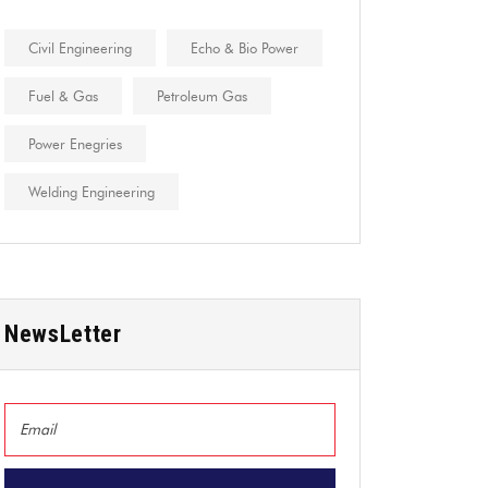
Civil Engineering
Echo & Bio Power
Fuel & Gas
Petroleum Gas
Power Enegries
Welding Engineering
NewsLetter