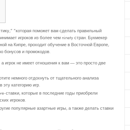
стику,” “которая поможет вам сделать правильный
инимает игроков из более чем ninety стран. Букмекер
ной на Кипре, проходит обучение в Восточной Европе,
во бонусов и промокодов.
 а игрок не имеет отношения к вам — это просто две
отите немного отдохнуть от тщательного анализа
 эту категорию игр.
ive-ставки, которые в последние годы приобрели
ких игроков.
другие популярные азартные игры, а также делать ставки